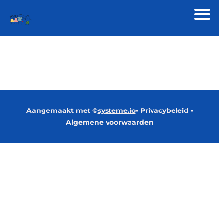
Aangemaakt met ©
systeme.io
•
Privacybeleid
•
A
lgemene voorwaarden